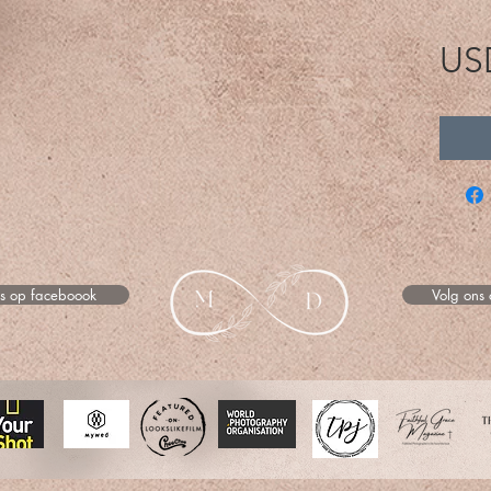
US
ns op faceboook
Volg ons