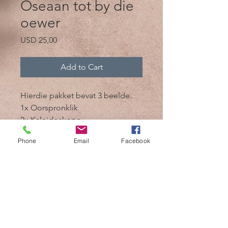
Oseaan tot by die
oewer
Price
USD 25,00
Add to Cart
Hierdie pakket bevat 3 beelde.
1x Oorspronklik
2x Kaleidoskope
Phone
Email
Facebook
@2017 deur Mik 'n Drik Photography