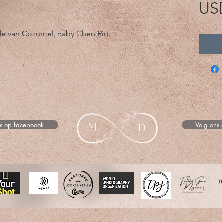
US
de van Cozumel, naby Chen Rio.
ns op faceboook
Volg ons