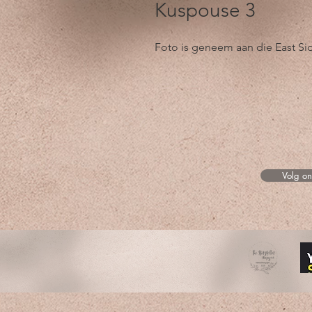
Kuspouse 3
Foto is geneem aan die East Si
Volg o