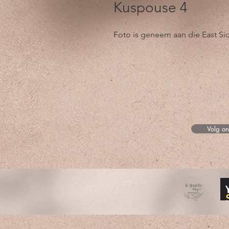
Kuspouse 4
Foto is geneem aan die East Si
Volg o