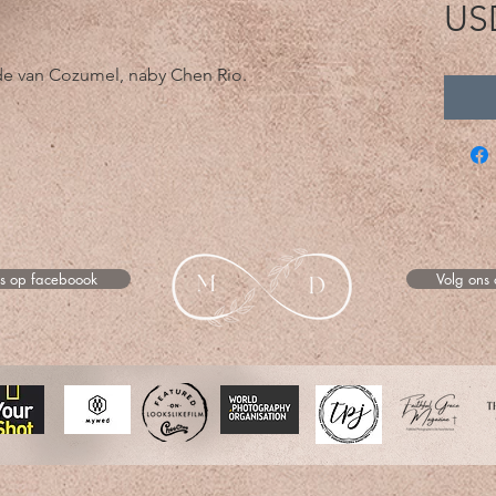
US
de van Cozumel, naby Chen Rio.
ns op faceboook
Volg ons