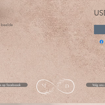
US
e beelde
ns op faceboook
Volg ons