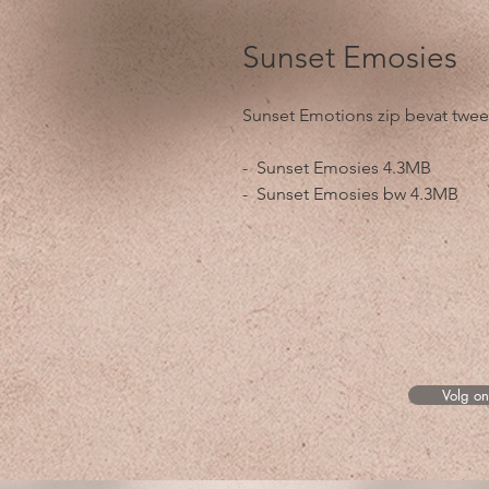
Sunset Emosies
Sunset Emotions zip bevat twe
- Sunset Emosies 4.3MB
- Sunset Emosies bw 4.3MB
Volg o