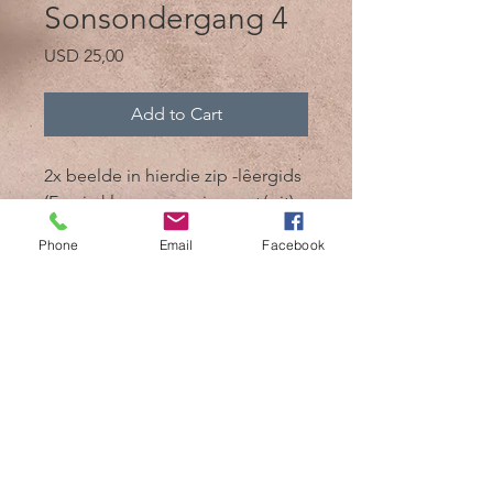
Sonsondergang 4
Price
USD 25,00
Add to Cart
2x beelde in hierdie zip -lêergids
(Een in kleur en een in swart/wit)
Phone
Email
Facebook
@2017 deur Mik 'n Drik Photography
Cozumel, Mexiko /
+52 1 987 119 7509
/
mikndrikphotographer@gmail.com