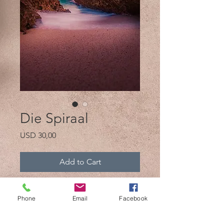
Die Spiraal
Price
USD 30,00
Add to Cart
Die spiraal 12 MB
Phone
Email
Facebook
Die Spiral bw 11MB