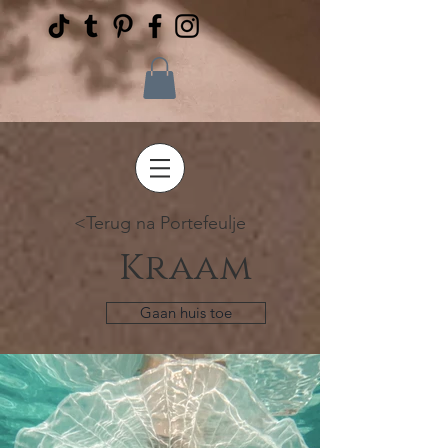
<Terug na Portefeulje
Kraam
Gaan huis toe