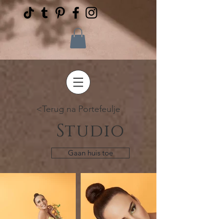
<Terug na Portefeulje
Studio
Gaan huis toe